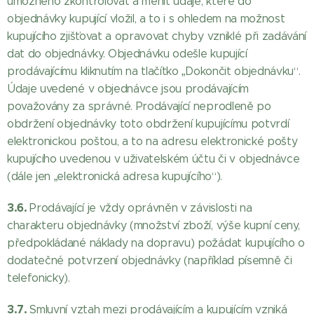
umožněno zkontrolovat a měnit údaje, které do
objednávky kupující vložil, a to i s ohledem na možnost
kupujícího zjišťovat a opravovat chyby vzniklé při zadávání
dat do objednávky. Objednávku odešle kupující
prodávajícímu kliknutím na tlačítko „Dokončit objednávku“.
Údaje uvedené v objednávce jsou prodávajícím
považovány za správné. Prodávající neprodleně po
obdržení objednávky toto obdržení kupujícímu potvrdí
elektronickou poštou, a to na adresu elektronické pošty
kupujícího uvedenou v uživatelském účtu či v objednávce
(dále jen „elektronická adresa kupujícího“).
3.6.
Prodávající je vždy oprávněn v závislosti na
charakteru objednávky (množství zboží, výše kupní ceny,
předpokládané náklady na dopravu) požádat kupujícího o
dodatečné potvrzení objednávky (například písemně či
telefonicky).
3.7.
Smluvní vztah mezi prodávajícím a kupujícím vzniká