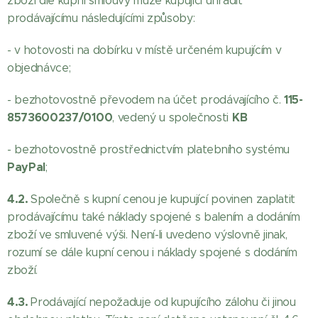
zboží dle kupní smlouvy může kupující uhradit
prodávajícímu následujícími způsoby:
- v hotovosti na dobírku v místě určeném kupujícím v
objednávce;
115-
- bezhotovostně převodem na účet prodávajícího č.
8573600237/0100
KB
, vedený u společnosti
- bezhotovostně prostřednictvím platebního systému
PayPal
;
4.2.
Společně s kupní cenou je kupující povinen zaplatit
prodávajícímu také náklady spojené s balením a dodáním
zboží ve smluvené výši. Není-li uvedeno výslovně jinak,
rozumí se dále kupní cenou i náklady spojené s dodáním
zboží.
4.3.
Prodávající nepožaduje od kupujícího zálohu či jinou