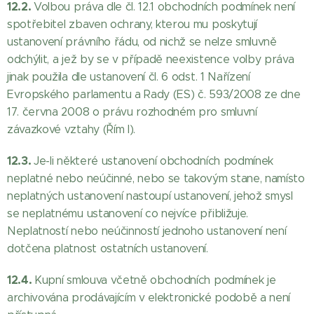
12.2.
Volbou práva dle čl. 12.1 obchodních podmínek není
spotřebitel zbaven ochrany, kterou mu poskytují
ustanovení právního řádu, od nichž se nelze smluvně
odchýlit, a jež by se v případě neexistence volby práva
jinak použila dle ustanovení čl. 6 odst. 1 Nařízení
Evropského parlamentu a Rady (ES) č. 593/2008 ze dne
17. června 2008 o právu rozhodném pro smluvní
závazkové vztahy (Řím I).
12.3.
Je-li některé ustanovení obchodních podmínek
neplatné nebo neúčinné, nebo se takovým stane, namísto
neplatných ustanovení nastoupí ustanovení, jehož smysl
se neplatnému ustanovení co nejvíce přibližuje.
Neplatností nebo neúčinností jednoho ustanovení není
dotčena platnost ostatních ustanovení.
12.4.
Kupní smlouva včetně obchodních podmínek je
archivována prodávajícím v elektronické podobě a není