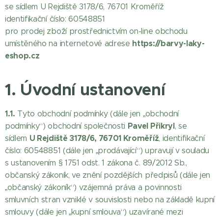
se sídlem U Rejdiště 3178/6, 76701 Kroměříž
identifikační číslo: 60548851
pro prodej zboží prostřednictvím on-line obchodu
https://barvy-laky-
umístěného na internetové adrese
eshop.cz
1. Úvodní ustanovení
1.1.
Tyto obchodní podmínky (dále jen „obchodní
Pavel Přikryl
podmínky“) obchodní společnosti
, se
U Rejdiště 3178/6, 76701 Kroměříž
sídlem
, identifikační
číslo: 60548851
(dále jen „prodávající“) upravují v souladu
s ustanovením § 1751 odst. 1 zákona č. 89/2012 Sb.,
občanský zákoník, ve znění pozdějších předpisů (dále jen
„občanský zákoník“) vzájemná práva a povinnosti
smluvních stran vzniklé v souvislosti nebo na základě kupní
smlouvy (dále jen „kupní smlouva“) uzavírané mezi