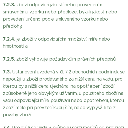
7.2.3.
zboží odpovídá jakostí nebo provedením
smluvenému vzorku nebo předloze, byla-li jakost nebo
provedení určeno podle smluveného vzorku nebo
předlohy,
7.2.4.
je zboží v odpovídajícím množství, míře nebo
hmotnosti a
7.2.5.
zboží vyhovuje požadavkům právních předpisů.
7.3.
Ustanovení uvedená v čl. 7.2 obchodních podmínek se
nepoužijí u zboží prodávaného za nižší cenu na vadu, pro
kterou byla nižší cena ujednána, na opotřebení zboží
způsobené jeho obvyklým užíváním, u použitého zboží na
vadu odpovídající míře používání nebo opotřebení, kterou
zboží mělo při převzetí kupujícím, nebo vyplývá-li to z
povahy zboží.
7.4.
Projeví-li se vada v průběhu šesti měsíců od převzetí,