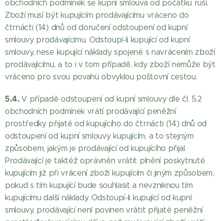
obchodních podmínek se kupní smlouva od počátku ruší.
Zboží musí být kupujícím prodávajícímu vráceno do
čtrnácti (14) dnů od doručení odstoupení od kupní
smlouvy prodávajícímu. Odstoupí-li kupující od kupní
smlouvy, nese kupující náklady spojené s navrácením zboží
prodávajícímu, a to i v tom případě, kdy zboží nemůže být
vráceno pro svou povahu obvyklou poštovní cestou.
5.4.
V případě odstoupení od kupní smlouvy dle čl. 5.2
obchodních podmínek vrátí prodávající peněžní
prostředky přijaté od kupujícího do čtrnácti (14) dnů od
odstoupení od kupní smlouvy kupujícím, a to stejným
způsobem, jakým je prodávající od kupujícího přijal.
Prodávající je taktéž oprávněn vrátit plnění poskytnuté
kupujícím již při vrácení zboží kupujícím či jiným způsobem,
pokud s tím kupující bude souhlasit a nevzniknou tím
kupujícímu další náklady. Odstoupí-li kupující od kupní
smlouvy, prodávající není povinen vrátit přijaté peněžní