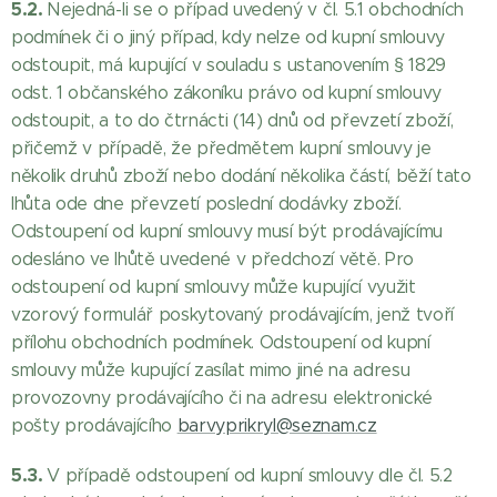
5.2.
Nejedná-li se o případ uvedený v čl. 5.1 obchodních
podmínek či o jiný případ, kdy nelze od kupní smlouvy
odstoupit, má kupující v souladu s ustanovením § 1829
odst. 1 občanského zákoníku právo od kupní smlouvy
odstoupit, a to do čtrnácti (14) dnů od převzetí zboží,
přičemž v případě, že předmětem kupní smlouvy je
několik druhů zboží nebo dodání několika částí, běží tato
lhůta ode dne převzetí poslední dodávky zboží.
Odstoupení od kupní smlouvy musí být prodávajícímu
odesláno ve lhůtě uvedené v předchozí větě. Pro
odstoupení od kupní smlouvy může kupující využit
vzorový formulář poskytovaný prodávajícím, jenž tvoří
přílohu obchodních podmínek. Odstoupení od kupní
smlouvy může kupující zasílat mimo jiné na adresu
provozovny prodávajícího či na adresu elektronické
pošty prodávajícího
barvyprikryl@seznam.cz
5.3.
V případě odstoupení od kupní smlouvy dle čl. 5.2