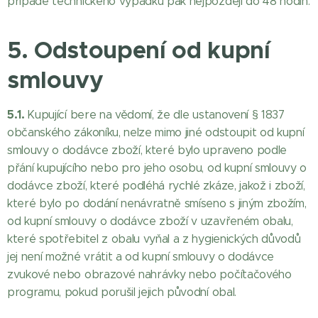
případě technického výpadku pak nejpozději do 48 hodin.
5. Odstoupení od kupní
smlouvy
5.1.
Kupující bere na vědomí, že dle ustanovení § 1837
občanského zákoníku, nelze mimo jiné odstoupit od kupní
smlouvy o dodávce zboží, které bylo upraveno podle
přání kupujícího nebo pro jeho osobu, od kupní smlouvy o
dodávce zboží, které podléhá rychlé zkáze, jakož i zboží,
které bylo po dodání nenávratně smíseno s jiným zbožím,
od kupní smlouvy o dodávce zboží v uzavřeném obalu,
které spotřebitel z obalu vyňal a z hygienických důvodů
jej není možné vrátit a od kupní smlouvy o dodávce
zvukové nebo obrazové nahrávky nebo počítačového
programu, pokud porušil jejich původní obal.