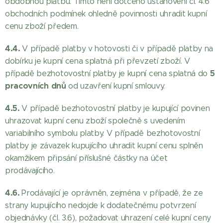
obdobnou platbu. Tímto není dotčeno ustanovení čl. 4.6
obchodních podmínek ohledně povinnosti uhradit kupní
cenu zboží předem.
4.4.
V případě platby v hotovosti či v případě platby na
dobírku je kupní cena splatná při převzetí zboží. V
5
případě bezhotovostní platby je kupní cena splatná do
pracovních
dnů
od uzavření kupní smlouvy.
4.5.
V případě bezhotovostní platby je kupující povinen
uhrazovat kupní cenu zboží společně s uvedením
variabilního symbolu platby. V případě bezhotovostní
platby je závazek kupujícího uhradit kupní cenu splněn
okamžikem připsání příslušné částky na účet
prodávajícího.
4.6.
Prodávající je oprávněn, zejména v případě, že ze
strany kupujícího nedojde k dodatečnému potvrzení
objednávky (čl. 3.6), požadovat uhrazení celé kupní ceny