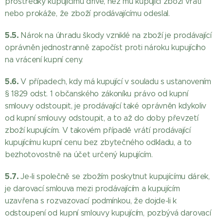
prostředky kupujícímu dříve, než mu kupující zboží vrátí
nebo prokáže, že zboží prodávajícímu odeslal.
5.5.
Nárok na úhradu škody vzniklé na zboží je prodávající
oprávněn jednostranně započíst proti nároku kupujícího
na vrácení kupní ceny.
5.6.
V případech, kdy má kupující v souladu s ustanovením
§ 1829 odst. 1 občanského zákoníku právo od kupní
smlouvy odstoupit, je prodávající také oprávněn kdykoliv
od kupní smlouvy odstoupit, a to až do doby převzetí
zboží kupujícím. V takovém případě vrátí prodávající
kupujícímu kupní cenu bez zbytečného odkladu, a to
bezhotovostně na účet určený kupujícím.
5.7.
Je-li společně se zbožím poskytnut kupujícímu dárek,
je darovací smlouva mezi prodávajícím a kupujícím
uzavřena s rozvazovací podmínkou, že dojde-li k
odstoupení od kupní smlouvy kupujícím, pozbývá darovací