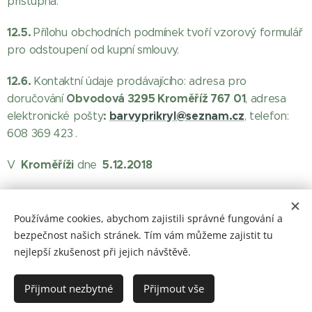
přístupná.
12.5.
Přílohu obchodních podmínek tvoří vzorový formulář
pro odstoupení od kupní smlouvy.
12.6.
Kontaktní údaje prodávajícího: adresa pro
Obvodová 3295 Kroměříž 767 01
doručování
, adresa
:
barvyprikryl@seznam.cz
elektronické pošty
, telefon:
608 369 423
.
Kroměříži
5.12.2018
V
dne
Používáme cookies, abychom zajistili správné fungování a
bezpečnost našich stránek. Tím vám můžeme zajistit tu
nejlepší zkušenost při jejich návštěvě.
© 2023 Všechna práva vyhrazena
Přijmout nezbytné
Přijmout vše
barvylaky.net
Cookies