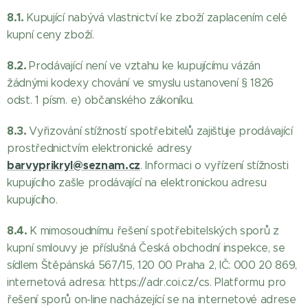
8.1.
Kupující nabývá vlastnictví ke zboží zaplacením celé
kupní ceny zboží.
8.2.
Prodávající není ve vztahu ke kupujícímu vázán
žádnými kodexy chování ve smyslu ustanovení § 1826
odst. 1 písm. e) občanského zákoníku.
8.3.
Vyřizování stížností spotřebitelů zajišťuje prodávající
prostřednictvím elektronické adresy
barvyprikryl@seznam.cz
. Informaci o vyřízení stížnosti
kupujícího zašle prodávající na elektronickou adresu
kupujícího.
8.4.
K mimosoudnímu řešení spotřebitelských sporů z
kupní smlouvy je příslušná Česká obchodní inspekce, se
sídlem Štěpánská 567/15, 120 00 Praha 2, IČ: 000 20 869,
internetová adresa: https://adr.coi.cz/cs. Platformu pro
řešení sporů on-line nacházející se na internetové adrese