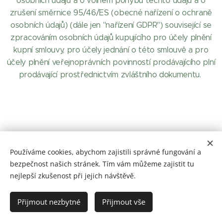
osobních údajů a o volném pohybu těchto údajů a o
zrušení směrnice 95/46/ES (obecné nařízení o ochraně
osobních údajů) (dále jen "nařízení GDPR") související se
zpracováním osobních údajů kupujícího pro účely plnění
kupní smlouvy, pro účely jednání o této smlouvě a pro
účely plnění veřejnoprávních povinností prodávajícího plní
prodávající prostřednictvím zvláštního dokumentu.
Používáme cookies, abychom zajistili správné fungování a
bezpečnost našich stránek. Tím vám můžeme zajistit tu
nejlepší zkušenost při jejich návštěvě.
© 2023 Všechna práva vyhrazena
Přijmout nezbytné
Přijmout vše
barvylaky.net
Cookies