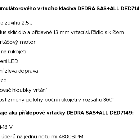
kumulátorového vrtacího kladiva DEDRA SAS+ALL DED714
e zdvihu 2,5 J
us sklíčidlo a přídavné 13 mm vrtací sklíčidlo s klíčem
rtáčový motor
na rukojeti
lení LED
ní zleva doprava
kce
vač hloubky vrtání
st změny polohy boční rukojeti v rozsahu 360°
aje aku příklepové vrtačky DEDRA SAS+ALL DED7149:
í-18 V
 úderů na jednu notu mi-4800BPM