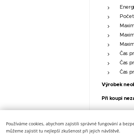
Energi
Počet
Maxim
Maxim
Maxim
Čas p
Čas p
Čas pr
Výrobek neob
Při koupi nez
© 2023 Všechna práva vyhrazena
Používáme cookies, abychom zajistili správné fungování a bezp
barvylaky.net
můžeme zajistit tu nejlepší zkušenost při jejich návštěvě.