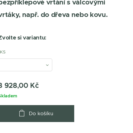
bezpříklepové vrtání s válcovými
vrtáky, např. do dřeva nebo kovu.
Zvolte si variantu:
KS
3 928,00
Kč
Skladem
Do košíku