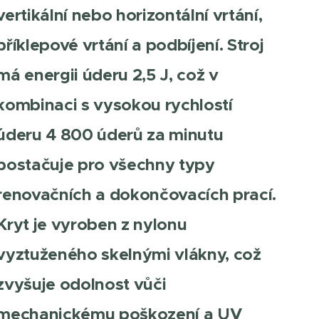
vertikální nebo horizontální vrtání,
příklepové vrtání a podbíjení. Stroj
má energii úderu 2,5 J, což v
kombinaci s vysokou rychlostí
úderu 4 800 úderů za minutu
postačuje pro všechny typy
renovačních a dokončovacích prací.
Kryt je vyroben z nylonu
vyztuženého skelnými vlákny, což
zvyšuje odolnost vůči
mechanickému poškození a UV