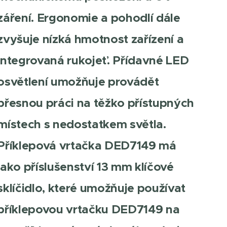
záření. Ergonomie a pohodlí dále
zvyšuje nízká hmotnost zařízení a
integrovaná rukojeť. Přídavné LED
osvětlení umožňuje provádět
přesnou práci na těžko přístupných
místech s nedostatkem světla.
Příklepová vrtačka DED7149 má
jako příslušenství 13 mm klíčové
sklíčidlo, které umožňuje používat
příklepovou vrtačku DED7149 na