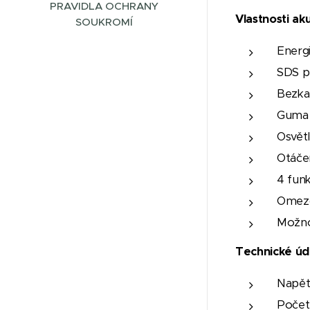
PRAVIDLA OCHRANY
Vlastnosti a
SOUKROMÍ
Energi
SDS pl
Bezka
Guma 
Osvět
Otáče
4 fun
Omezo
Možno
Technické úd
Napět
Počet