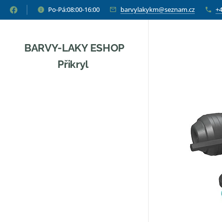
Po-Pá:08:00-16:00
barvylakykm@seznam.cz
+4
BARVY-LAKY ESHOP
Přikryl