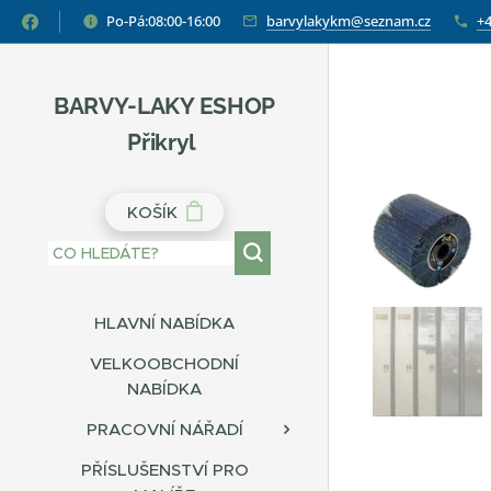
Po-Pá:08:00-16:00
barvylakykm@seznam.cz
+4
BARVY-LAKY ESHOP
Přikryl
KOŠÍK
HLAVNÍ NABÍDKA
VELKOOBCHODNÍ
NABÍDKA
PRACOVNÍ NÁŘADÍ
PŘÍSLUŠENSTVÍ PRO