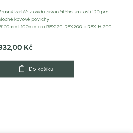
Brusný kartáč z oxidu zirkoničitého zrnitosti 120 pro
ploché kovové povrchy
Ø120mm L100mm pro REX120, REX200 a REX-H-200
932,00
Kč
Do košíku