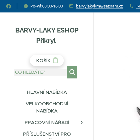
Po-Pá:08:00-16:00
barvylakykm@seznam.cz
+4
BARVY-LAKY ESHOP
Přikryl
KOŠÍK
HLAVNÍ NABÍDKA
VELKOOBCHODNÍ
NABÍDKA
PRACOVNÍ NÁŘADÍ
PŘÍSLUŠENSTVÍ PRO