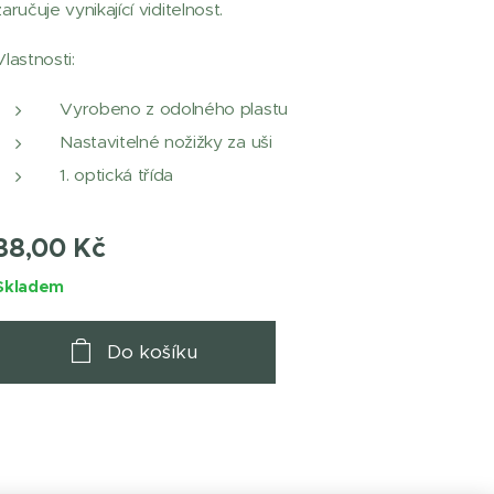
zaručuje vynikající viditelnost.
Vlastnosti:
Vyrobeno z odolného plastu
Nastavitelné nožižky za uši
1. optická třída
38,00
Kč
Skladem
Do košíku