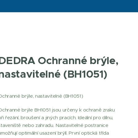
DEDRA Ochranné brýle,
nastavitelné (BH1051)
Ochranné brýle, nastavitelné (BH1051)
Ochranné brýle BH1051 jsou určeny k ochraně zraku
při řezání, broušení a jiných pracích. Ideální pro dílnu,
staveniště nebo zahradu. Nastavitelné postranice
umožňují optimální usazení brýlí. První optická třída