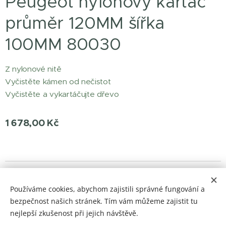
Peugeot nylonový kartáč
průměr 120MM šířka
100MM 80030
Z nylonové nitě
Vyčistěte kámen od nečistot
Vyčistěte a vykartáčujte dřevo
1 678,00
Kč
© 2023 Všechna práva vyhrazena
Používáme cookies, abychom zajistili správné fungování a
barvylaky.net
Cookies
bezpečnost našich stránek. Tím vám můžeme zajistit tu
nejlepší zkušenost při jejich návštěvě.