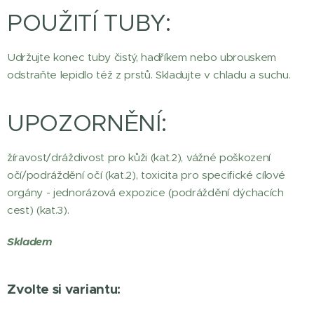
POUŽITÍ TUBY:
Udržujte konec tuby čistý, hadříkem nebo ubrouskem
odstraňte lepidlo též z prstů. Skladujte v chladu a suchu.
UPOZORNĚNÍ:
žíravost/dráždivost pro kůži (kat.2), vážné poškození
očí/podráždění očí (kat.2), toxicita pro specifické cílové
orgány - jednorázová expozice (podráždění dýchacích
cest) (kat.3).
Skladem
Zvolte si variantu: