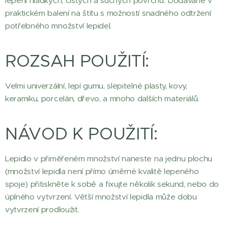
lepení hladkých, čistých a suchých povrchů. Dodávané v
praktickém balení na štítu s možností snadného odtržení
potřebného množství lepidel.
ROZSAH POUŽITÍ:
Velmi univerzální, lepí gumu, slepitelné plasty, kovy,
keramiku, porcelán, dřevo, a mnoho dalších materiálů.
NÁVOD K POUŽITÍ:
Lepidlo v přiměřeném množství naneste na jednu plochu
(množství lepidla není přímo úměrné kvalitě lepeného
spoje) přitiskněte k sobě a fixujte několik sekund, nebo do
úplného vytvrzení. Větší množství lepidla může dobu
vytvrzení prodloužit.