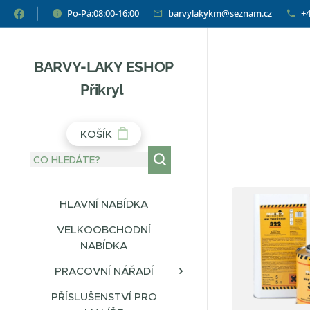
Po-Pá:08:00-16:00
barvylakykm@seznam.cz
+4
BARVY-LAKY ESHOP
Přikryl
KOŠÍK
HLAVNÍ NABÍDKA
VELKOOBCHODNÍ
NABÍDKA
PRACOVNÍ NÁŘADÍ
PŘÍSLUŠENSTVÍ PRO