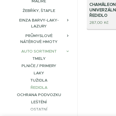
MALÍŘE
CHAMÄLEON
UNIVERZÁLN
ŽEBŘÍKY, ŠTAFLE
ŘEDIDLO
EINZA BARVY-LAKY-
287,00
Kč
LAZURY
PRŮMYSLOVÉ
NÁTĚROVÉ HMOTY
AUTO SORTIMENT
TMELY
PLNIČE / PRIMERY
LAKY
TUŽIDLA
ŘEDIDLA
OCHRANA PODVOZKU
LEŠTĚNÍ
OSTATNÍ