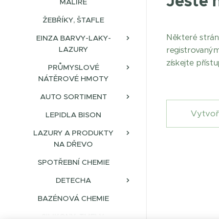
Ještě 
MALÍŘE
ŽEBŘÍKY, ŠTAFLE
Některé strá
EINZA BARVY-LAKY-
LAZURY
registrovaným
získejte přís
PRŮMYSLOVÉ
NÁTĚROVÉ HMOTY
AUTO SORTIMENT
Vytvoř
LEPIDLA BISON
LAZURY A PRODUKTY
NA DŘEVO
SPOTŘEBNÍ CHEMIE
DETECHA
BAZÉNOVÁ CHEMIE
SILIKONY, TMELY,