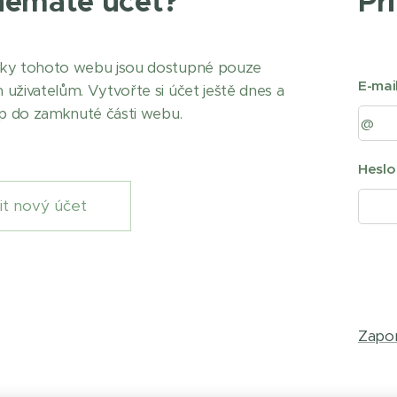
nemáte účet?
Př
nky tohoto webu jsou dostupné pouze
E-mai
 uživatelům. Vytvořte si účet ještě dnes a
tup do zamknuté části webu.
Heslo
it nový účet
Zapom