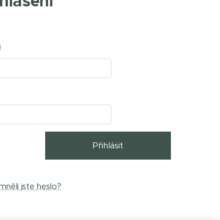
ihlášení
l
Přihlásit
něli jste heslo?