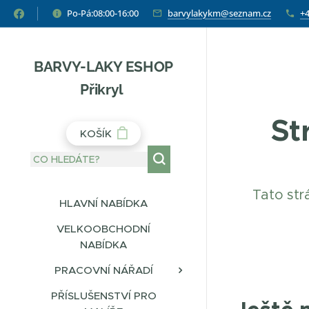
Po-Pá:08:00-16:00
barvylakykm@seznam.cz
+4
BARVY-LAKY ESHOP
Přikryl
St
KOŠÍK
Tato str
HLAVNÍ NABÍDKA
VELKOOBCHODNÍ
NABÍDKA
PRACOVNÍ NÁŘADÍ
PŘÍSLUŠENSTVÍ PRO