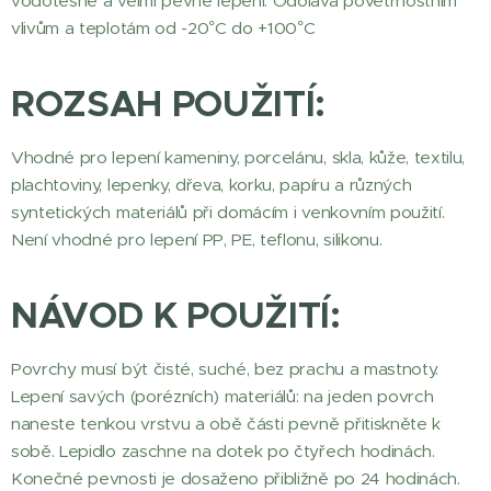
vodotěsné a velmi pevné lepení. Odolává povětrnostním
vlivům a teplotám od -20°C do +100°C
ROZSAH POUŽITÍ:
Vhodné pro lepení kameniny, porcelánu, skla, kůže, textilu,
plachtoviny, lepenky, dřeva, korku, papíru a různých
syntetických materiálů při domácím i venkovním použití.
Není vhodné pro lepení PP, PE, teflonu, silikonu.
NÁVOD K POUŽITÍ:
Povrchy musí být čisté, suché, bez prachu a mastnoty.
Lepení savých (porézních) materiálů: na jeden povrch
naneste tenkou vrstvu a obě části pevně přitiskněte k
sobě. Lepidlo zaschne na dotek po čtyřech hodinách.
Konečné pevnosti je dosaženo přibližně po 24 hodinách.