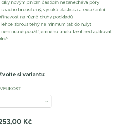
• díky novým plnícím částicím nezanechává póry
• snadno brousitelný, vysoká elasticita a excelentní
přilnavost na různé druhy podkladů
• lehce zbrousitelný na minimum (až do nuly)
• není nutné použití jemného tmelu, lze ihned aplikovat
plnič
Zvolte si variantu:
VELIKOST
253,00
Kč