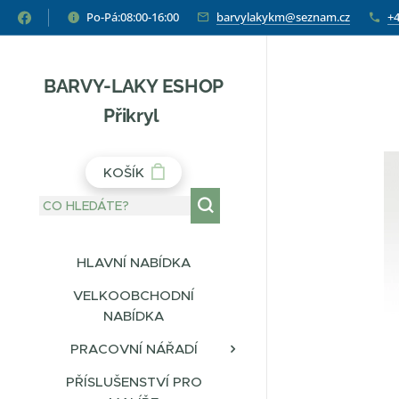
Po-Pá:08:00-16:00
barvylakykm@seznam.cz
+4
BARVY-LAKY ESHOP
Přikryl
KOŠÍK
HLAVNÍ NABÍDKA
VELKOOBCHODNÍ
NABÍDKA
PRACOVNÍ NÁŘADÍ
PŘÍSLUŠENSTVÍ PRO