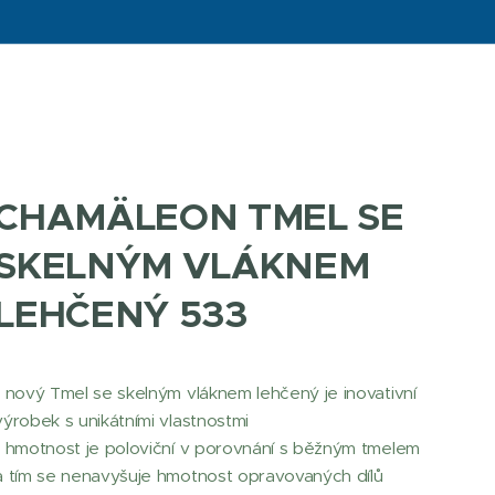
CHAMÄLEON TMEL SE
SKELNÝM VLÁKNEM
LEHČENÝ 533
• nový Tmel se skelným vláknem lehčený je inovativní
výrobek s unikátními vlastnostmi
• hmotnost je poloviční v porovnání s běžným tmelem
a tím se nenavyšuje hmotnost opravovaných dílů