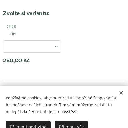
Zvolte si variantu:
ODS
TÍN
280,00
Kč
© 2023 Všechna práva vyhrazena
Používáme cookies, abychom zajistili správné fungování a
barvylaky.net
Cookies
bezpečnost našich stránek. Tím vám můžeme zajistit tu
nejlepší zkušenost při jejich návštěvě.
Do košíku
Přijmout nezbytné
Přijmout vše