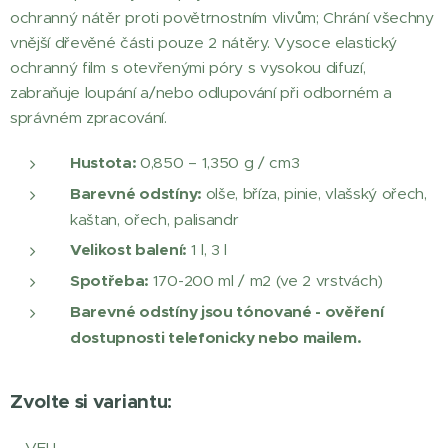
ochranný nátěr proti povětrnostním vlivům; Chrání všechny
vnější dřevěné části pouze 2 nátěry. Vysoce elastický
ochranný film s otevřenými póry s vysokou difuzí,
zabraňuje loupání a/nebo odlupování při odborném a
správném zpracování.
Hustota:
0,850 – 1,350 g / cm3
Barevné odstíny:
olše, bříza, pinie, vlašský ořech,
kaštan, ořech, palisandr
Velikost balení:
1 l, 3 l
Spotřeba:
170-200 ml / m2 (ve 2 vrstvách)
Barevné odstíny jsou tónované - ověření
dostupnosti telefonicky nebo mailem.
Zvolte si variantu:
VELI