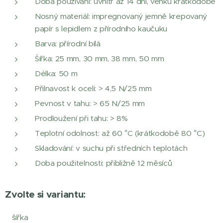
Doba používání: uvnitř až 14 dní, venku krátkodobě
Nosný materiál: impregnovaný jemně krepovaný
papír s lepidlem z přírodního kaučuku
Barva: přírodní bílá
Šířka: 25 mm, 30 mm, 38 mm, 50 mm
Délka: 50 m
Přilnavost k oceli: > 4,5 N/25 mm
Pevnost v tahu: > 65 N/25 mm
Prodloužení při tahu: > 8%
Teplotní odolnost: až 60 °C (krátkodobě 80 °C)
Skladování: v suchu při středních teplotách
Doba použitelnosti: přibližně 12 měsíců
Zvolte si variantu:
šířka