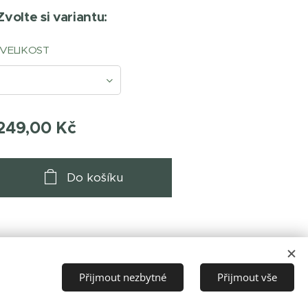
Zvolte si variantu:
VELIKOST
249,00
Kč
Do košíku
Přijmout nezbytné
Přijmout vše