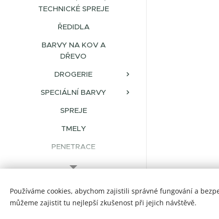
TECHNICKÉ SPREJE
ŘEDIDLA
BARVY NA KOV A
DŘEVO
DROGERIE
SPECIÁLNÍ BARVY
SPREJE
TMELY
PENETRACE
TERMOIZOLAČNÍ
BARVY-STĚRKY
© 2023 Všechna práva vyhrazena
Používáme cookies, abychom zajistili správné fungování a bezp
PRACOVNÍ ODĚVY,
barvylaky.net
můžeme zajistit tu nejlepší zkušenost při jejich návštěvě.
OCHRANNÉ POMŮCKY
Cookies