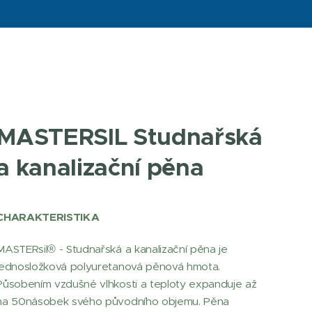
MASTERSIL Studnařská
a kanalizační pěna
CHARAKTERISTIKA
MASTERsil® - Studnařská a kanalizační pěna je
jednosložková polyuretanová pěnová hmota.
Působením vzdušné vlhkosti a teploty expanduje až
na 50násobek svého původního objemu. Pěna