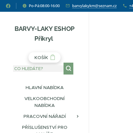
Po-Pá:08:00-16:00
barvylakykm@seznam.cz
+4
BARVY-LAKY ESHOP
Přikryl
KOŠÍK
HLAVNÍ NABÍDKA
VELKOOBCHODNÍ
NABÍDKA
PRACOVNÍ NÁŘADÍ
PŘÍSLUŠENSTVÍ PRO