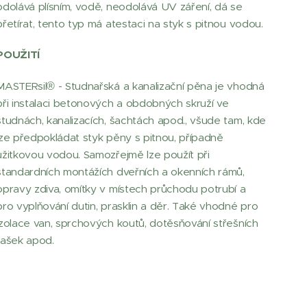
odolává plísním, vodě, neodolává UV záření, dá se
přetírat, tento typ má atestaci na styk s pitnou vodou.
POUŽITÍ
MASTERsil® - Studnařská a kanalizační pěna je vhodná
při instalaci betonových a obdobných skruží ve
studnách, kanalizacích, šachtách apod., všude tam, kde
lze předpokládat styk pěny s pitnou, případně
užitkovou vodou. Samozřejmě lze použít při
standardních montážích dveřních a okenních rámů,
opravy zdiva, omítky v místech průchodu potrubí a
pro vyplňování dutin, prasklin a děr. Také vhodné pro
izolace van, sprchových koutů, dotěsňování střešních
tašek apod.