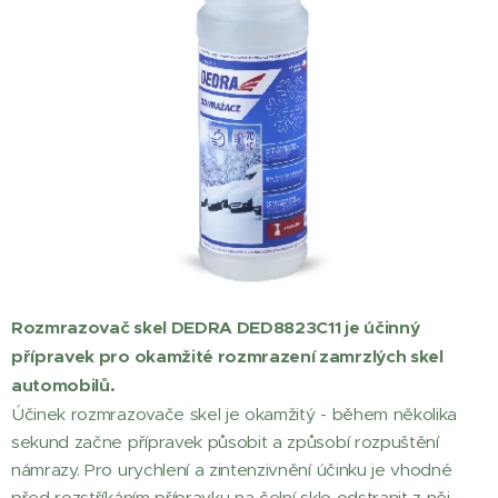
Rozmrazovač skel DEDRA DED8823C11 je účinný
přípravek pro okamžité rozmrazení zamrzlých skel
automobilů.
Účinek rozmrazovače skel je okamžitý - během několika
sekund začne přípravek působit a způsobí rozpuštění
námrazy. Pro urychlení a zintenzivnění účinku je vhodné
před rozstříkáním přípravku na čelní sklo odstranit z něj