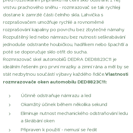
vrstvu prachového sněhu - rozmrazovač se tak rychleji
dostane k zamrzlé části čelního skla. Lahvička s
rozprašovačem umožňuje rychlé a rovnoměrné
rozprašování kapaliny po povrchu bez zbytečné námahy.
Rozpuštěný led nebo námrazu bez nutnosti seškrabávání
jednoduše odstraníte houbičkou, hadříkem nebo špachtlí a
poté se doporučuje sklo otřít do sucha.
Rozmrazovač skel automobilů DEDRA DED8823C11 je
ideálním řešením pro první mrazíky a zimní rána a měl by se
stát nezbytnou součástí výbavy každého řidiče.
Vlastnosti
rozmrazovače oken automobilu DED8823C11:
Účinně odstraňuje námrazu a led
Okamžitý účinek během několika sekund
Eliminuje nutnost mechanického odstraňování ledu
a škrábání oken
Připraven k použití - nemusí se ředit