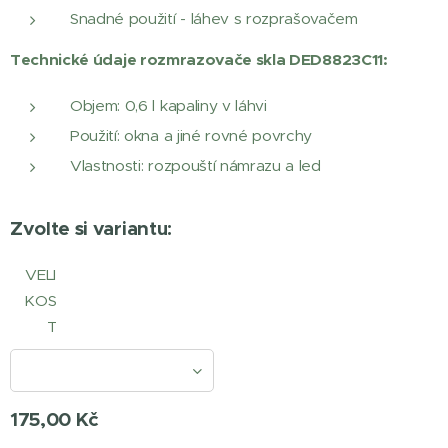
Snadné použití - láhev s rozprašovačem
Technické údaje rozmrazovače skla DED8823C11:
Objem: 0,6 l kapaliny v láhvi
Použití: okna a jiné rovné povrchy
Vlastnosti: rozpouští námrazu a led
Zvolte si variantu:
VELI
KOS
T
175,00
Kč