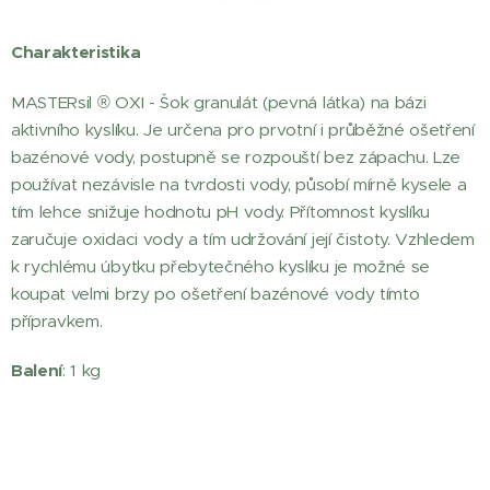
Charakteristika
MASTERsil ® OXI - Šok granulát (pevná látka) na bázi
aktivního kyslíku. Je určena pro prvotní i průběžné ošetření
bazénové vody, postupně se rozpouští bez zápachu. Lze
používat nezávisle na tvrdosti vody, působí mírně kysele a
tím lehce snižuje hodnotu pH vody. Přítomnost kyslíku
zaručuje oxidaci vody a tím udržování její čistoty. Vzhledem
k rychlému úbytku přebytečného kyslíku je možné se
koupat velmi brzy po ošetření bazénové vody tímto
přípravkem.
Balení
: 1 kg