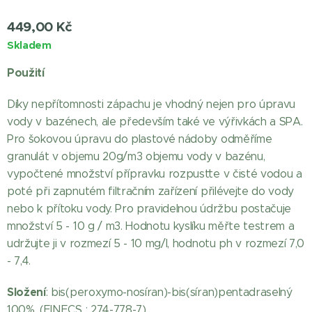
449,00
Kč
Skladem
Použití
Díky nepřítomnosti zápachu je vhodný nejen pro úpravu
vody v bazénech, ale především také ve výřivkách a SPA.
Pro šokovou úpravu do plastové nádoby odměříme
granulát v objemu 20g/m3 objemu vody v bazénu,
vypočtené množství přípravku rozpusťte v čisté vodou a
poté při zapnutém filtračním zařízení přilévejte do vody
nebo k přítoku vody. Pro pravidelnou údržbu postačuje
množství 5 - 10 g / m3. Hodnotu kyslíku měřte testrem a
udržujte ji v rozmezí 5 - 10 mg/l, hodnotu ph v rozmezí 7,0
- 7,4.
Složení
: bis(peroxymo-nosíran)-bis(síran)pentadraselný
100%, (EINECS : 274-778-7)