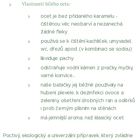
Vlastnosti bílého octa:
ocet je bez přidaného karamelu -
čištěnou věc neobarví a nezanechá
žádné fleky
použivá se k čištění kachliček, umyvadel,
wc, dřezů apod. (v kombinaci se sodou)
likviduje pachy
odstraňuje vodní kámen z pračky, myčky,
varné konvice…
naše babičky jej běžně používaly na
hubení plevele, k dezinfekci ovoce a
zeleniny, ošetření drobných ran a oděrků
i proti černým plísním na stěnách
má jemnější aroma, než klasický ocet
Poctivý, ekologický a univerzální přípravek, který zvládne