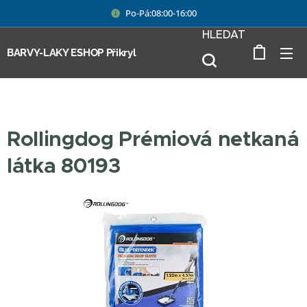
Po-Pá:08:00-16:00
HLEDAT
BARVY-LAKY ESHOP Přikryl
Rollingdog Prémiová netkaná
látka 80193