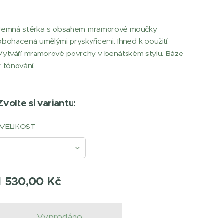
Jemná stěrka s obsahem mramorové moučky
obohacená umělými pryskyřicemi. Ihned k použití.
Vytváří mramorové povrchy v benátském stylu. Báze
k tónování.
Zvolte si variantu:
VELIKOST
1 530,00
Kč
Vyprodáno