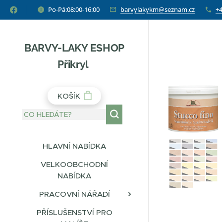
Po-Pá:08:00-16:00
barvylakykm@seznam.cz
+4
BARVY-LAKY ESHOP
Přikryl
KOŠÍK
HLAVNÍ NABÍDKA
VELKOOBCHODNÍ
NABÍDKA
PRACOVNÍ NÁŘADÍ
PŘÍSLUŠENSTVÍ PRO