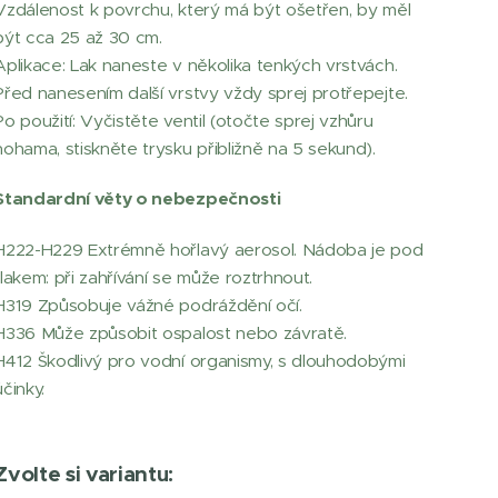
Vzdálenost k povrchu, který má být ošetřen, by měl
být cca 25 až 30 cm.
Aplikace: Lak naneste v několika tenkých vrstvách.
Před nanesením další vrstvy vždy sprej protřepejte.
Po použití: Vyčistěte ventil (otočte sprej vzhůru
nohama, stiskněte trysku přibližně na 5 sekund).
Standardní věty o nebezpečnosti
H222-H229 Extrémně hořlavý aerosol. Nádoba je pod
tlakem: při zahřívání se může roztrhnout.
H319 Způsobuje vážné podráždění očí.
H336 Může způsobit ospalost nebo závratě.
H412 Škodlivý pro vodní organismy, s dlouhodobými
účinky.
Zvolte si variantu: