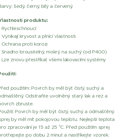
Barvy: šedý, černý, bílý a červený.
Vlastnosti produktu:
• Rychleschnoucí
• Vynikají kryvost a plnící vlastnosti
• Ochrana proti korozi
• Snadno brousitelný, mokrý na suchý (od P400)
• Lze znovu přestříkat všemi lakovacími systémy
Použití:
Před použitím: Povrch by měl být čistý, suchý a
odmaštěný. Odstraňte uvolněný starý lak a rez a
povrch zbruste.
Použití: Povrch by měl být čistý, suchý a odmaštěný.
Sprej by měl mít pokojovou teplotu. Nejlepší teplota
pro zpracování je 15 až 25 °C. Před použitím sprej
protřepejte po dobu 2 minut a nastříkejte vzorek.