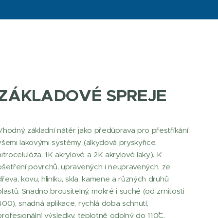
ZÁKLADOVÉ SPREJE
Vhodný základní nátěr jako předúprava pro přestříkání
všemi lakovými systémy (alkydová pryskyřice,
nitrocelulóza, 1K akrylové a 2K akrylové laky). K
ošetření povrchů, upravených i neupravených, ze
dřeva, kovu, hliníku, skla, kamene a různých druhů
plastů. Snadno brousitelný, mokré i suché (od zrnitosti
400), snadná aplikace, rychlá doba schnutí,
profesionální výsledky, teplotně odolný do 110˚C.