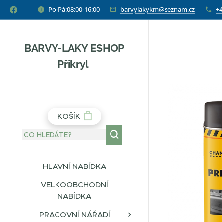
Po-Pá:08:00-16:00
barvylakykm@seznam.cz
+4
BARVY-LAKY ESHOP
Přikryl
KOŠÍK
HLAVNÍ NABÍDKA
VELKOOBCHODNÍ
NABÍDKA
PRACOVNÍ NÁŘADÍ