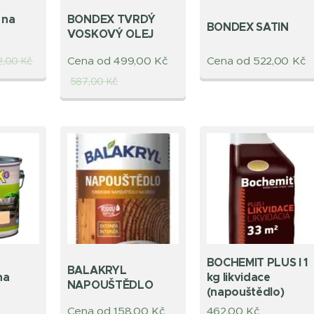
 na
BONDEX TVRDÝ
BONDEX SATIN
VOSKOVÝ OLEJ
Cena od
499,00
Kč
Cena od
522,00
Kč
2,00
Kč
587,00
Kč
BOCHEMIT PLUS I 1
BALAKRYL
na
kg likvidace
NAPOUŠTĚDLO
(napouštědlo)
Cena od
158,00
Kč
462,00
Kč