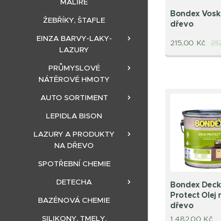
MALÍŘE
Bondex Vosk
ŽEBŘÍKY, ŠTAFLE
dřevo
EINZA BARVY-LAKY-
215,00
Kč
25
LAZURY
PRŮMYSLOVÉ
NÁTĚROVÉ HMOTY
AUTO SORTIMENT
LEPIDLA BISON
LAZURY A PRODUKTY
NA DŘEVO
SPOTŘEBNÍ CHEMIE
DETECHA
Bondex Deck
Protect Olej 
BAZÉNOVÁ CHEMIE
dřevo
SILIKONY, TMELY,
1 482,00
Kč