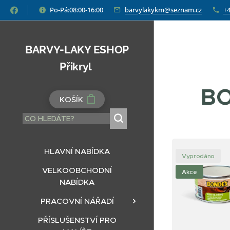
Po-Pá:08:00-16:00
barvylakykm@seznam.cz
+4
BARVY-LAKY ESHOP
Přikryl
BO
KOŠÍK
HLAVNÍ NABÍDKA
Vyprodáno
VELKOOBCHODNÍ
Akce
NABÍDKA
PRACOVNÍ NÁŘADÍ
PŘÍSLUŠENSTVÍ PRO