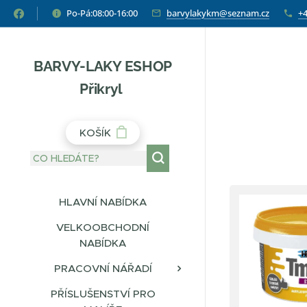
Po-Pá:08:00-16:00
barvylakykm@seznam.cz
+4
BARVY-LAKY ESHOP
Přikryl
KOŠÍK
HLAVNÍ NABÍDKA
VELKOOBCHODNÍ
NABÍDKA
PRACOVNÍ NÁŘADÍ
PŘÍSLUŠENSTVÍ PRO